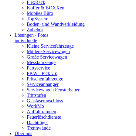
FlexRack
Koffer & BOXXen
Mobiles Büro
TopSystem
Boden- und Wandverkleidung
Zubehör
Lösungen - Fotos
individuelle
Kleine Servicefahrzeuge
Mittlere Servicewagen
Große Servicewagen
Messfahrzeuge
Partyservice
PKW - Pick Up
Pritschenfahrzeuge
Serviceanhänger
Servicewagen Fensterbauer
Trittstufen
Glasfaseranschluss
WorkMo
Auffahrrampen
Feuerlöschdienste
Dachträger
Trennwände
Über uns