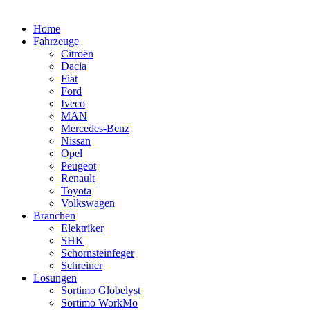
Home
Fahrzeuge
Citroën
Dacia
Fiat
Ford
Iveco
MAN
Mercedes-Benz
Nissan
Opel
Peugeot
Renault
Toyota
Volkswagen
Branchen
Elektriker
SHK
Schornsteinfeger
Schreiner
Lösungen
Sortimo Globelyst
Sortimo WorkMo