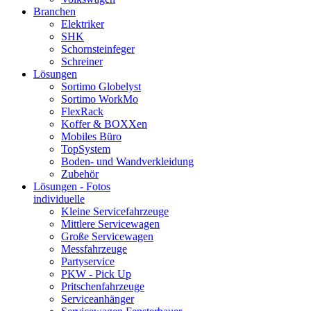
Branchen
Elektriker
SHK
Schornsteinfeger
Schreiner
Lösungen
Sortimo Globelyst
Sortimo WorkMo
FlexRack
Koffer & BOXXen
Mobiles Büro
TopSystem
Boden- und Wandverkleidung
Zubehör
Lösungen - Fotos
individuelle
Kleine Servicefahrzeuge
Mittlere Servicewagen
Große Servicewagen
Messfahrzeuge
Partyservice
PKW - Pick Up
Pritschenfahrzeuge
Serviceanhänger