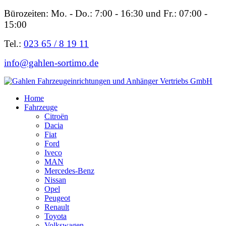
Bürozeiten: Mo. - Do.: 7:00 - 16:30 und Fr.: 07:00 -
15:00
Tel.:
023 65 / 8 19 11
info@gahlen-sortimo.de
Home
Fahrzeuge
Citroën
Dacia
Fiat
Ford
Iveco
MAN
Mercedes-Benz
Nissan
Opel
Peugeot
Renault
Toyota
Volkswagen